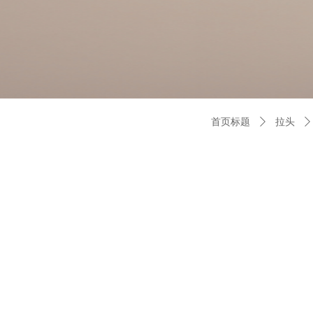
首页标题
ꄲ
拉头
ꄲ